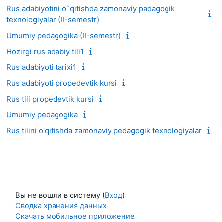
Rus adabiyotini o`qitishda zamonaviy padagogik
texnologiyalar (II-semestr)
Umumiy pedagogika (II-semestr)
Hozirgi rus adabiy tili1
Rus adabiyoti tarixi1
Rus adabiyoti propedevtik kursi
Rus tili propedevtik kursi
Umumiy pedagogika
Rus tilini o'qitishda zamonaviy pedagogik texnologiyalar
Вы не вошли в систему (
Вход
)
Сводка хранения данных
Скачать мобильное приложение