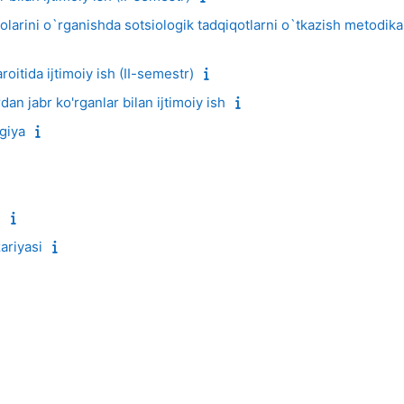
arini o`rganishda sotsiologik tadqiqotlarni o`tkazish metodikasi
oitida ijtimoiy ish (II-semestr)
dan jabr ko'rganlar bilan ijtimoiy ish
giya
i
zariyasi