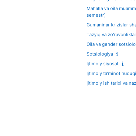
Mahalla va oila muammol
semestr)
Gumaninar krizislar shar
Tazyiq va zo'ravonliklar
Oila va gender sotsiolo
Sotsiologiya
Ijtimoiy siyosat
Ijtimoiy ta'minot huquq
Ijtimoiy ish tarixi va na