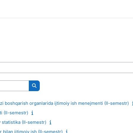
Поиск курса
zi boshqarish organlarida ijtimoiy ish menejmenti (II-semestr)
i (II-semestr)
statistika (II-semestr)
 bilan ijtimoiy ish (II-semestr)