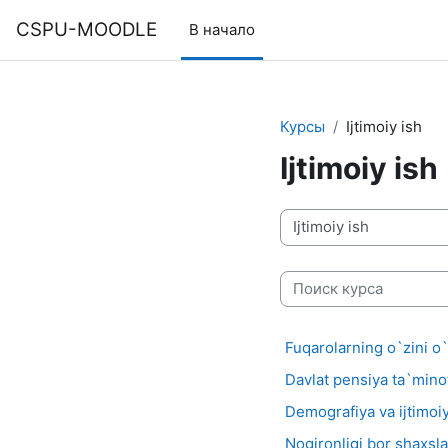
Перейти к основному содержанию
CSPU-MOODLE
В начало
Курсы
Ijtimoiy ish
Ijtimoiy ish
Категории курсов
Поиск курса
Fuqarolarning o`zini o`
Davlat pensiya ta`minot
Demografiya va ijtimoiy 
Nogironligi bor shaxslar