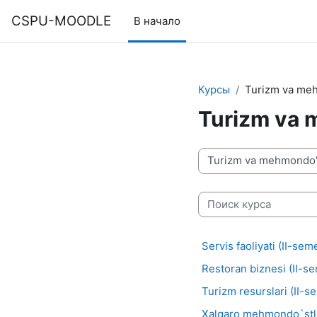
Перейти к основному содержанию
CSPU-MOODLE
В начало
Курсы
Turizm va meh
Turizm va 
Категории курсов
Поиск курса
Servis faoliyati (II-sem
Restoran biznesi (II-s
Turizm resurslari (II-s
Xalqaro mehmondo`stli