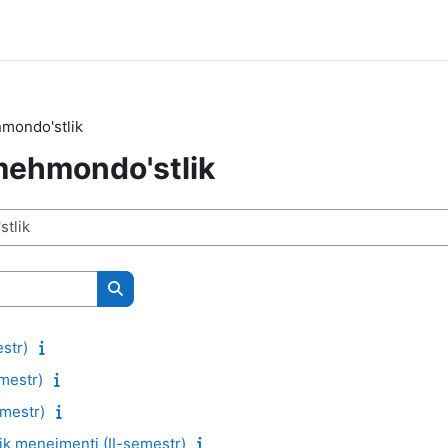
mondo'stlik
mehmondo'stlik
Поиск курса
estr)
emestr)
emestr)
k menejmenti (II-semestr)