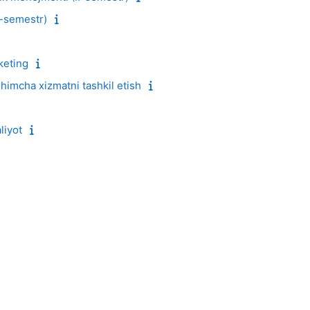
-semestr)
keting
imcha xizmatni tashkil etish
liyot