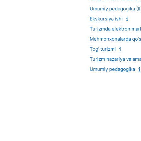
Umumiy pedagogika (II
Ekskursiya ishi
Turizmda elektron mar
Mehmonxonalarda qo'sh
Tog' turizmi
Turizm nazariya va ama
Umumiy pedagogika