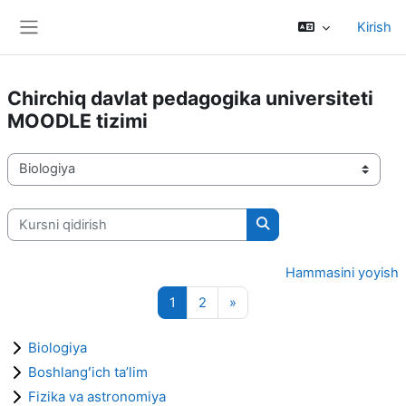
Asosiy mundarijaga o'tish
Kirish
Side panel
Chirchiq davlat pedagogika universiteti
MOODLE tizimi
Kurs kategoriyalari
Kursni qidirish
Kursni qidirish
Hammasini yoyish
{$ A} sahifasi
{$ A} sahifasi
Next page
1
2
»
Biologiya
Boshlangʻich taʼlim
Fizika va astronomiya